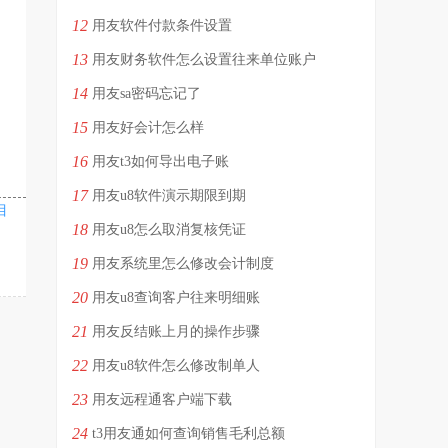
12
用友软件付款条件设置
13
用友财务软件怎么设置往来单位账户
14
用友sa密码忘记了
15
用友好会计怎么样
16
用友t3如何导出电子账
17
用友u8软件演示期限到期
目
18
用友u8怎么取消复核凭证
19
用友系统里怎么修改会计制度
20
用友u8查询客户往来明细账
21
用友反结账上月的操作步骤
22
用友u8软件怎么修改制单人
23
用友远程通客户端下载
24
t3用友通如何查询销售毛利总额