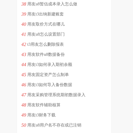
38
用友u8暂估成本录入怎么做
39
用友t3出纳新建账套
40
用友取价方式在哪儿
41
用友u8怎么设置部门
42
t3用友怎么删除报表
43
用友软件u8数据备份
44
用友t3如何录入期初余额
45
用友固定资产怎么制单
46
用友t3如何导入备份数据
47
用友采购管理系统期初数据录入
48
用友软件辅助核算
49
用友t3财务下载
50
用友u8用户名不存在或已注销