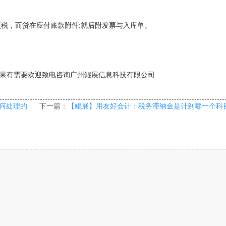
项税，而贷在应付账款附件:就后附发票与入库单。
如果有需要欢迎致电咨询广州鲲展信息科技有限公司
何处理的
下一篇：
【鲲展】用友好会计：税务滞纳金是计到哪一个科