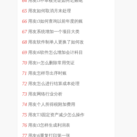
64
用友t3不审核凭证如何记账呢
65
用友如何取消月末处理
66
用友t3如何查询以前年度的账
67
用友系统增加一个项目大类
68
用友软件制单人更换了如何改
69
用友t6软件怎么增加会计科目
70
用友t+怎么删除常用凭证
71
用友怎样导出序时账
72
用友怎么进行结算成本处理
73
用友网络行业分析
74
用友个人所得税附加费用
75
用友T3固定资产减少怎么操作
76
用友t3怎样生成利润表
77
用友t6重复打印第一张