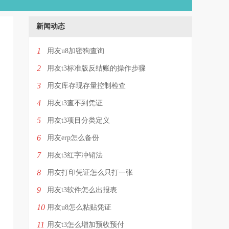
新闻动态
1
用友u8加密狗查询
2
用友t3标准版反结账的操作步骤
3
用友库存现存量控制检查
4
用友t3查不到凭证
5
用友t3项目分类定义
6
用友erp怎么备份
7
用友t3红字冲销法
8
用友打印凭证怎么只打一张
9
用友t3软件怎么出报表
10
用友u8怎么粘贴凭证
11
用友t3怎么增加预收预付