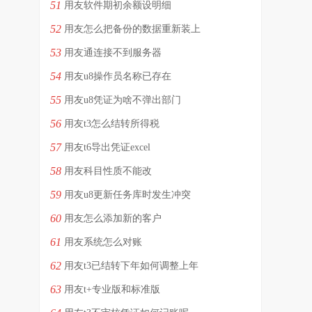
51
用友软件期初余额设明细
52
用友怎么把备份的数据重新装上
53
用友通连接不到服务器
54
用友u8操作员名称已存在
55
用友u8凭证为啥不弹出部门
56
用友t3怎么结转所得税
57
用友t6导出凭证excel
58
用友科目性质不能改
59
用友u8更新任务库时发生冲突
60
用友怎么添加新的客户
61
用友系统怎么对账
62
用友t3已结转下年如何调整上年
63
用友t+专业版和标准版