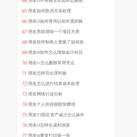
64
用友t3不审核凭证如何记账呢
65
用友如何取消月末处理
66
用友t3如何查询以前年度的账
67
用友系统增加一个项目大类
68
用友软件制单人更换了如何改
69
用友t6软件怎么增加会计科目
70
用友t+怎么删除常用凭证
71
用友怎样导出序时账
72
用友怎么进行结算成本处理
73
用友网络行业分析
74
用友个人所得税附加费用
75
用友T3固定资产减少怎么操作
76
用友t3怎样生成利润表
77
用友t6重复打印第一张