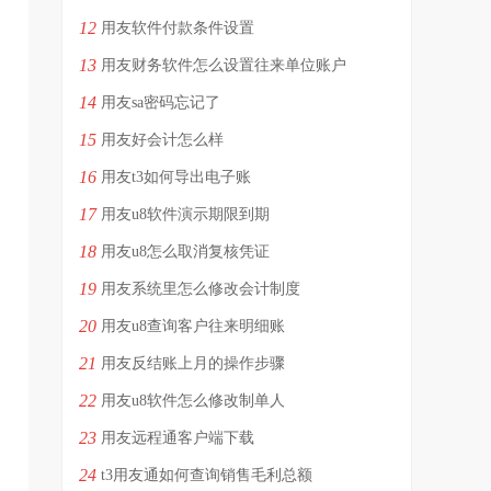
12
用友软件付款条件设置
13
用友财务软件怎么设置往来单位账户
14
用友sa密码忘记了
15
用友好会计怎么样
16
用友t3如何导出电子账
17
用友u8软件演示期限到期
18
用友u8怎么取消复核凭证
19
用友系统里怎么修改会计制度
20
用友u8查询客户往来明细账
21
用友反结账上月的操作步骤
22
用友u8软件怎么修改制单人
23
用友远程通客户端下载
24
t3用友通如何查询销售毛利总额