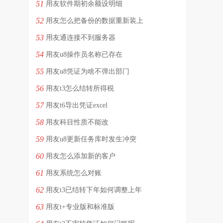
51
用友软件期初余额设明细
52
用友怎么把备份的数据重新装上
53
用友通连接不到服务器
54
用友u8操作员名称已存在
55
用友u8凭证为啥不弹出部门
56
用友t3怎么结转所得税
57
用友t6导出凭证excel
58
用友科目性质不能改
59
用友u8更新任务库时发生冲突
60
用友怎么添加新的客户
61
用友系统怎么对账
62
用友t3已结转下年如何调整上年
63
用友t+专业版和标准版