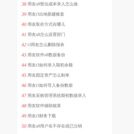
38
用友u8暂估成本录入怎么做
39
用友t3出纳新建账套
40
用友取价方式在哪儿
41
用友u8怎么设置部门
42
t3用友怎么删除报表
43
用友软件u8数据备份
44
用友t3如何录入期初余额
45
用友固定资产怎么制单
46
用友t3如何导入备份数据
47
用友采购管理系统期初数据录入
48
用友软件辅助核算
49
用友t3财务下载
50
用友u8用户名不存在或已注销