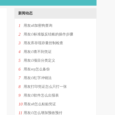
新闻动态
1
用友u8加密狗查询
2
用友t3标准版反结账的操作步骤
3
用友库存现存量控制检查
4
用友t3查不到凭证
5
用友t3项目分类定义
6
用友erp怎么备份
7
用友t3红字冲销法
8
用友打印凭证怎么只打一张
9
用友t3软件怎么出报表
10
用友u8怎么粘贴凭证
11
用友t3怎么增加预收预付