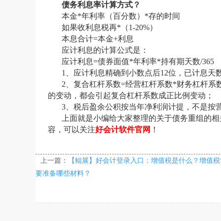
债务利息率计算方式？
本金
*年利率（百分数）*存的时间
如果收利息税
再
*（1-20%）
本息合计
=本金+利息
应计利息的计算公式是：
应计利息
=债券面值*年利率*持有期天数/365
1、应计利息精确到小数点后12位，已计息天
2、复合杠杆系数=经营杠杆系数*财务杠杆
的变动，都会引起复合杠杆系数成正比例变动；
3、税后盈余公积按当年净利润计提，不是按
上面就是小编给大家整理的关于债务重组的相
容，可以关注
好会计软件官网
！
上一篇：
【鲲展】好会计登录入口：增值税是什么？增值税
要准备哪些材料？