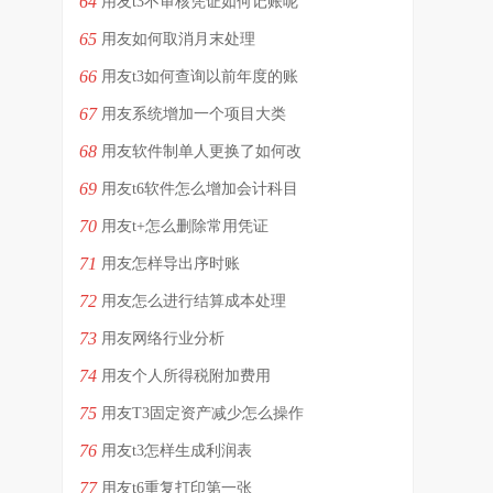
64
用友t3不审核凭证如何记账呢
65
用友如何取消月末处理
66
用友t3如何查询以前年度的账
67
用友系统增加一个项目大类
68
用友软件制单人更换了如何改
69
用友t6软件怎么增加会计科目
70
用友t+怎么删除常用凭证
71
用友怎样导出序时账
72
用友怎么进行结算成本处理
73
用友网络行业分析
74
用友个人所得税附加费用
75
用友T3固定资产减少怎么操作
76
用友t3怎样生成利润表
77
用友t6重复打印第一张