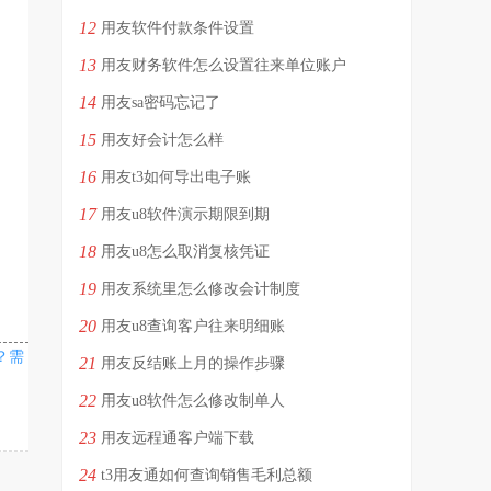
12
用友软件付款条件设置
13
用友财务软件怎么设置往来单位账户
14
用友sa密码忘记了
15
用友好会计怎么样
16
用友t3如何导出电子账
17
用友u8软件演示期限到期
18
用友u8怎么取消复核凭证
19
用友系统里怎么修改会计制度
20
用友u8查询客户往来明细账
？需
21
用友反结账上月的操作步骤
22
用友u8软件怎么修改制单人
23
用友远程通客户端下载
24
t3用友通如何查询销售毛利总额