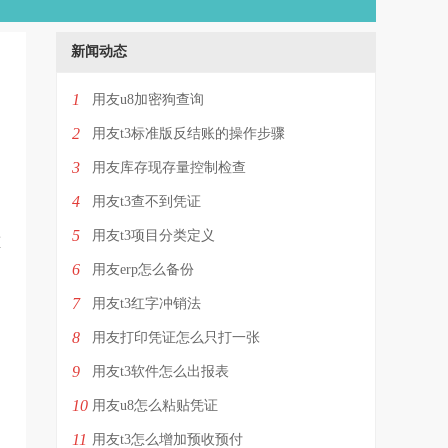
新闻动态
1
用友u8加密狗查询
2
用友t3标准版反结账的操作步骤
3
用友库存现存量控制检查
4
用友t3查不到凭证
5
用友t3项目分类定义
重
6
用友erp怎么备份
7
用友t3红字冲销法
8
用友打印凭证怎么只打一张
9
用友t3软件怎么出报表
10
用友u8怎么粘贴凭证
11
用友t3怎么增加预收预付