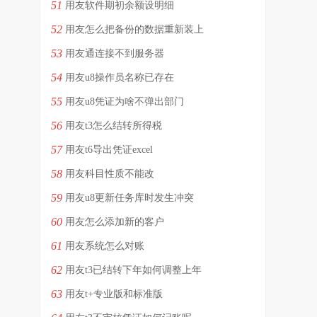
51
用友软件期初余额设明细
52
用友怎么把备份的数据重新装上
53
用友通连接不到服务器
54
用友u8操作员名称已存在
55
用友u8凭证为啥不弹出部门
56
用友t3怎么结转所得税
57
用友t6导出凭证excel
58
用友科目性质不能改
59
用友u8更新任务库时发生冲突
60
用友怎么添加新的客户
61
用友系统怎么对账
62
用友t3已结转下年如何调整上年
63
用友t+专业版和标准版