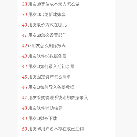
38
用友u8暂估成本录入怎么做
39
用友t3出纳新建账套
40
用友取价方式在哪儿
41
用友u8怎么设置部门
42
t3用友怎么删除报表
43
用友软件u8数据备份
44
用友t3如何录入期初余额
45
用友固定资产怎么制单
46
用友t3如何导入备份数据
47
用友采购管理系统期初数据录入
48
用友软件辅助核算
49
用友t3财务下载
50
用友u8用户名不存在或已注销