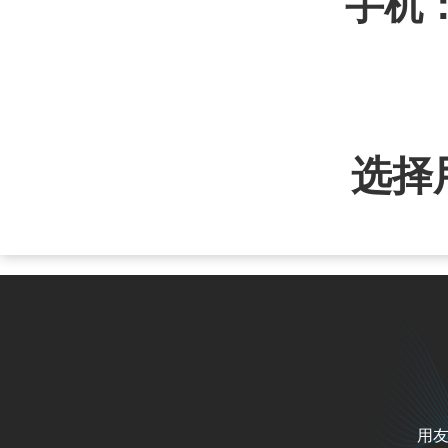
手机
如有
4
选择
用友