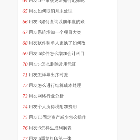
64
用友t3不审核凭证如何记账呢
65
用友如何取消月末处理
66
用友t3如何查询以前年度的账
67
用友系统增加一个项目大类
68
用友软件制单人更换了如何改
69
用友t6软件怎么增加会计科目
70
用友t+怎么删除常用凭证
71
用友怎样导出序时账
72
用友怎么进行结算成本处理
73
用友网络行业分析
74
用友个人所得税附加费用
75
用友T3固定资产减少怎么操作
76
用友t3怎样生成利润表
77
用友t6重复打印第一张