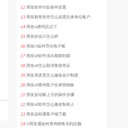
12
用友软件付款条件设置
13
用友财务软件怎么设置往来单位账户
14
用友sa密码忘记了
15
用友好会计怎么样
16
用友t3如何导出电子账
17
用友u8软件演示期限到期
18
用友u8怎么取消复核凭证
19
用友系统里怎么修改会计制度
20
用友u8查询客户往来明细账
21
用友反结账上月的操作步骤
22
用友u8软件怎么修改制单人
23
用友远程通客户端下载
24
t3用友通如何查询销售毛利总额