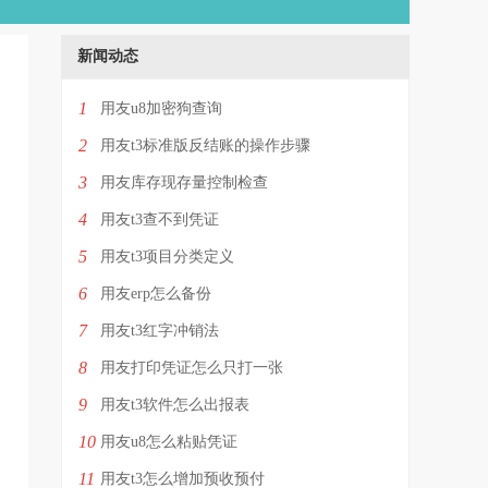
新闻动态
1
用友u8加密狗查询
2
用友t3标准版反结账的操作步骤
3
用友库存现存量控制检查
4
用友t3查不到凭证
5
用友t3项目分类定义
6
用友erp怎么备份
7
用友t3红字冲销法
8
用友打印凭证怎么只打一张
9
用友t3软件怎么出报表
10
用友u8怎么粘贴凭证
11
用友t3怎么增加预收预付