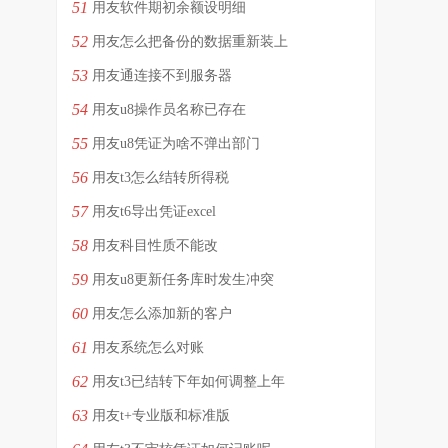
51
用友软件期初余额设明细
52
用友怎么把备份的数据重新装上
53
用友通连接不到服务器
54
用友u8操作员名称已存在
55
用友u8凭证为啥不弹出部门
56
用友t3怎么结转所得税
57
用友t6导出凭证excel
58
用友科目性质不能改
59
用友u8更新任务库时发生冲突
60
用友怎么添加新的客户
61
用友系统怎么对账
62
用友t3已结转下年如何调整上年
63
用友t+专业版和标准版