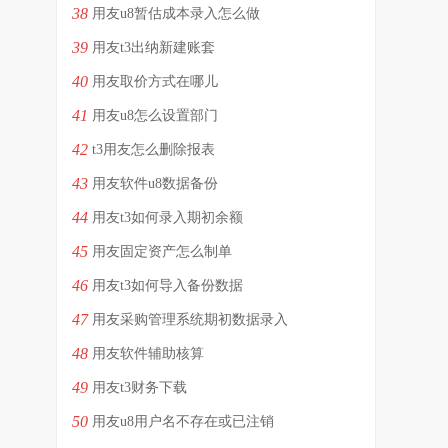
38
用友u8暂估成本录入怎么做
39
用友t3出纳新建账套
40
用友取价方式在哪儿
41
用友u8怎么设置部门
42
t3用友怎么删除报表
43
用友软件u8数据备份
44
用友t3如何录入期初余额
45
用友固定资产怎么制单
46
用友t3如何导入备份数据
47
用友采购管理系统期初数据录入
48
用友软件辅助核算
49
用友t3财务下载
50
用友u8用户名不存在或已注销