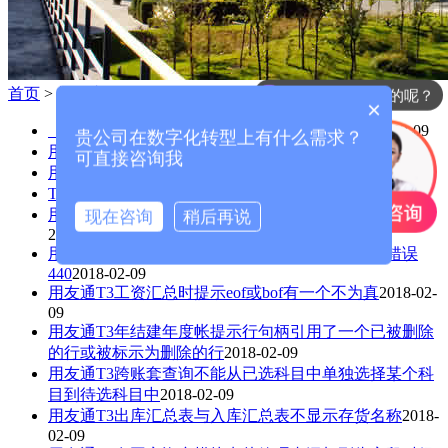
首页
>
知识库
你们是怎么收费的呢？
×
【T+重要提示】日期不在业务期间范围内！
2018-02-09
贵公司在数字化转型上有什么需求？
用友T+12.1审批流的运用
2018-02-09
可直接咨询我
用友T+ 12.3 扩展自定义项新应用
2018-02-09
T+物流公司业务流程
2018-02-09
用友通T3年结时报错误：多步OLEDB操作产生错误
现在咨询
稍后再说
2018-02-09
用友通T3填制凭证的时候报错：3021后，然后是错误
440
2018-02-09
用友通T3工资汇总时提示eof或bof有一个不为真
2018-02-
09
用友通T3年结建年度帐提示行句柄引用了一个已被删除
的行或被标示为删除的行
2018-02-09
用友通T3跨账套查询不能从已选科目中单独选择某个科
目到待选科目中
2018-02-09
用友通T3出库汇总表与入库汇总表不显示存货名称
2018-
02-09